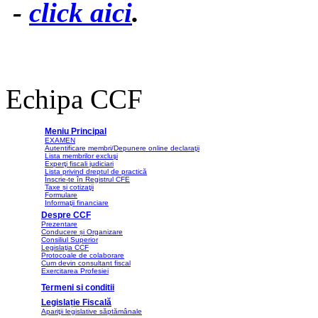
-
click aici
.
Echipa CCF
Meniu Principal
EXAMEN
Autentificare membri/Depunere online declaraţii
Lista membrilor excluşi
Experţi fiscali judiciari
Lista privind dreptul de practică
Înscrie-te în Registrul CFE
Taxe și cotizaţii
Formulare
Informaţii financiare
Despre CCF
Prezentare
Conducere și Organizare
Consiliul Superior
Legislaţia CCF
Protocoale de colaborare
Cum devin consultant fiscal
Exercitarea Profesiei
Termeni si conditii
Legislație Fiscală
Apariţii legislative săptămânale