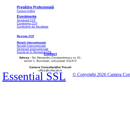
Pregătire Profesională
Cursuri online
Evenimente
Seminarii CCF
Conferința CCF
Conferințe de fiscalitate
Revista CCF
Relații Internaționale
Noutăți Internaționale
Seminarii Internaţionale
Înscrie-te în Registrul CFE
Contact
Adresa :
Str. Alexandru Constantinescu nr. 61,
sector 1, București, cod poștal: 011472
Camera Consultanţilor Fiscali
office@ccfiscali.ro
Essential SSL
© Copyright 2026 Camera Consult