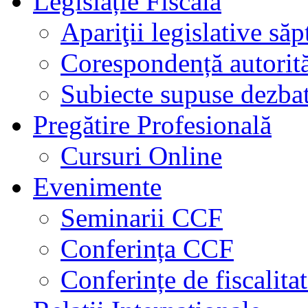
Legislație Fiscală
Apariţii legislative să
Corespondență autorită
Subiecte supuse dezbat
Pregătire Profesională
Cursuri Online
Evenimente
Seminarii CCF
Conferința CCF
Conferințe de fiscalita