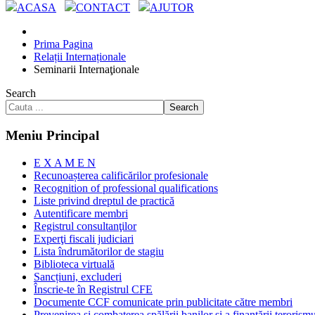
ACASA
CONTACT
AJUTOR
Prima Pagina
Relații Internaționale
Seminarii Internaţionale
Search
Search
Meniu Principal
E X A M E N
Recunoașterea calificărilor profesionale
Recognition of professional qualifications
Liste privind dreptul de practică
Autentificare membri
Registrul consultanţilor
Experţi fiscali judiciari
Lista îndrumătorilor de stagiu
Biblioteca virtuală
Sancțiuni, excluderi
Înscrie-te în Registrul CFE
Documente CCF comunicate prin publicitate către membri
Prevenirea și combaterea spălării banilor și a finanțării terorism