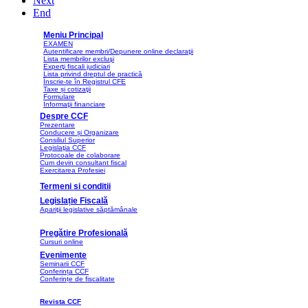
Next
End
Meniu Principal
EXAMEN
Autentificare membri/Depunere online declaraţii
Lista membrilor excluşi
Experţi fiscali judiciari
Lista privind dreptul de practică
Înscrie-te în Registrul CFE
Taxe și cotizaţii
Formulare
Informaţii financiare
Despre CCF
Prezentare
Conducere și Organizare
Consiliul Superior
Legislaţia CCF
Protocoale de colaborare
Cum devin consultant fiscal
Exercitarea Profesiei
Termeni si conditii
Legislație Fiscală
Apariţii legislative săptămânale
Pregătire Profesională
Cursuri online
Evenimente
Seminarii CCF
Conferința CCF
Conferințe de fiscalitate
Revista CCF