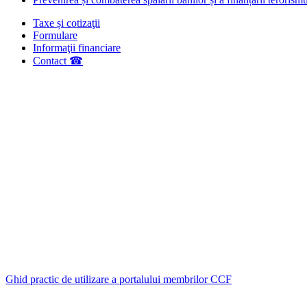
Taxe și cotizaţii
Formulare
Informaţii financiare
Contact ☎
Ghid practic de utilizare a portalului membrilor CCF