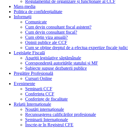
Regulamentul de organizare și funcționare al CCF
Mass-media
Politica de confidențialitate
Informații
Comunicate
Cum devin consultant fiscal asistent?
Cum devin consultant fiscal?
Cum obțin viza anuală?
Opinii publice ale CCF
Cum se obține dreptul de a efectua expertize fiscale judic
Legislație Fiscală
Apariţii legislative săptămânale
Corespondență autoritățile statului și MF
Subiecte supuse dezbaterii publice
Pregătire Profesională
Cursuri Online
Evenimente
Seminarii CCF
Conferința CCF
Conferințe de fiscalitate
Relații Internaționale
Noutăți internaționale
Recunoașterea calificărilor profesionale
Seminarii Internaţionale
Înscrie-te în Registrul CFE