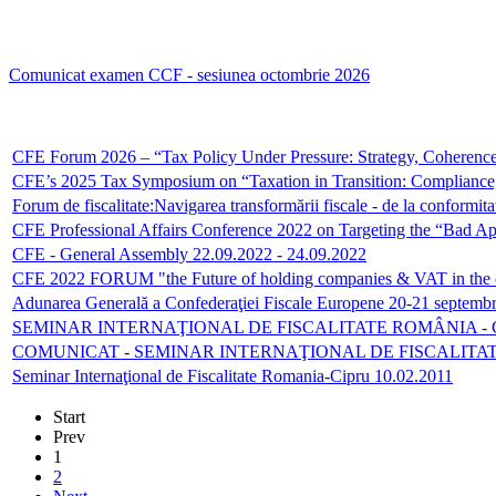
Comunicat examen CCF - sesiunea octombrie 2026
CFE Forum 2026 – “Tax Policy Under Pressure: Strategy, Coherenc
CFE’s 2025 Tax Symposium on “Taxation in Transition: Complian
Forum de fiscalitate:Navigarea transformării fiscale - de la conformita
CFE Professional Affairs Conference 2022 on Targeting the “Bad Ap
CFE - General Assembly 22.09.2022 - 24.09.2022
CFE 2022 FORUM "the Future of holding companies & VAT in the 
Adunarea Generală a Confederaţiei Fiscale Europene 20-21 septemb
SEMINAR INTERNAŢIONAL DE FISCALITATE ROMÂNIA -
COMUNICAT - SEMINAR INTERNAŢIONAL DE FISCALITATE 
Seminar Internaţional de Fiscalitate Romania-Cipru 10.02.2011
Start
Prev
1
2