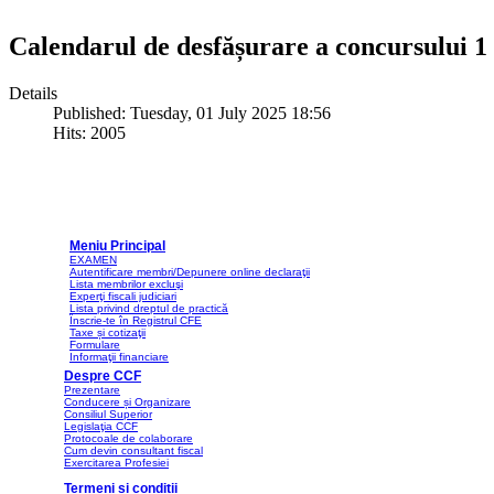
Calendarul de desfășurare a concursului 1
Details
Published: Tuesday, 01 July 2025 18:56
Hits: 2005
Meniu Principal
EXAMEN
Autentificare membri/Depunere online declaraţii
Lista membrilor excluşi
Experţi fiscali judiciari
Lista privind dreptul de practică
Înscrie-te în Registrul CFE
Taxe și cotizaţii
Formulare
Informaţii financiare
Despre CCF
Prezentare
Conducere și Organizare
Consiliul Superior
Legislaţia CCF
Protocoale de colaborare
Cum devin consultant fiscal
Exercitarea Profesiei
Termeni si conditii