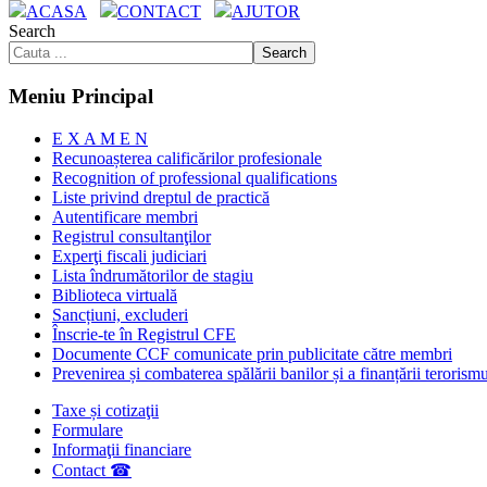
ACASA
CONTACT
AJUTOR
Search
Search
Meniu Principal
E X A M E N
Recunoașterea calificărilor profesionale
Recognition of professional qualifications
Liste privind dreptul de practică
Autentificare membri
Registrul consultanţilor
Experţi fiscali judiciari
Lista îndrumătorilor de stagiu
Biblioteca virtuală
Sancțiuni, excluderi
Înscrie-te în Registrul CFE
Documente CCF comunicate prin publicitate către membri
Prevenirea și combaterea spălării banilor și a finanțării terorism
Taxe și cotizaţii
Formulare
Informaţii financiare
Contact ☎