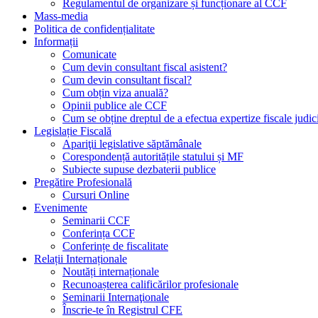
Regulamentul de organizare și funcționare al CCF
Mass-media
Politica de confidențialitate
Informații
Comunicate
Cum devin consultant fiscal asistent?
Cum devin consultant fiscal?
Cum obțin viza anuală?
Opinii publice ale CCF
Cum se obține dreptul de a efectua expertize fiscale judic
Legislație Fiscală
Apariţii legislative săptămânale
Corespondență autoritățile statului și MF
Subiecte supuse dezbaterii publice
Pregătire Profesională
Cursuri Online
Evenimente
Seminarii CCF
Conferința CCF
Conferințe de fiscalitate
Relații Internaționale
Noutăți internaționale
Recunoașterea calificărilor profesionale
Seminarii Internaţionale
Înscrie-te în Registrul CFE