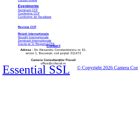
Cursuri online
Evenimente
Seminarii CCF
Conferința CCF
Conferințe de fiscalitate
Revista CCF
Relații Internaționale
Noutăți Internaționale
Seminarii Internaţionale
Înscrie-te în Registrul CFE
Contact
Adresa :
Str. Alexandru Constantinescu nr. 61,
sector 1, București, cod poștal: 011472
Camera Consultanţilor Fiscali
office@ccfiscali.ro
Essential SSL
© Copyright 2026 Camera Consult