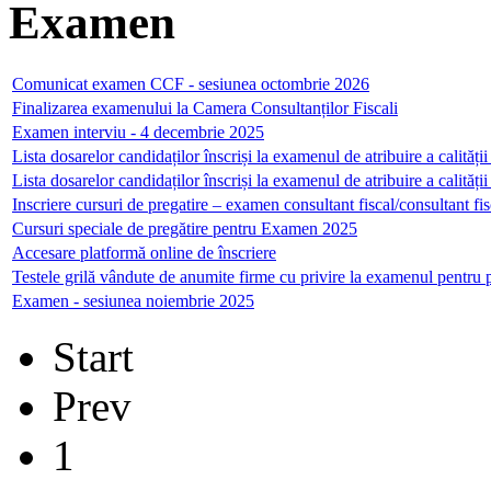
Examen
Comunicat examen CCF - sesiunea octombrie 2026
Finalizarea examenului la Camera Consultanților Fiscali
Examen interviu - 4 decembrie 2025
Lista dosarelor candidaților înscriși la examenul de atribuire a calităț
Lista dosarelor candidaților înscriși la examenul de atribuire a calităț
Inscriere cursuri de pregatire – examen consultant fiscal/consultant fis
Cursuri speciale de pregătire pentru Examen 2025
Accesare platformă online de înscriere
Testele grilă vândute de anumite firme cu privire la examenul pentru 
Examen - sesiunea noiembrie 2025
Start
Prev
1