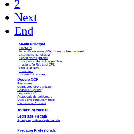
2
Next
End
Meniu Principal
EXAMEN
Autentificare membri/Depunere online declaraţii
Lista membrilor excluşi
Experţi fiscali judiciari
Lista privind dreptul de practică
Înscrie-te în Registrul CFE
Taxe și cotizaţii
Formulare
Informaţii financiare
Despre CCF
Prezentare
Conducere și Organizare
Consiliul Superior
Legislaţia CCF
Protocoale de colaborare
Cum devin consultant fiscal
Exercitarea Profesiei
Termeni si conditii
Legislație Fiscală
Apariţii legislative săptămânale
Pregătire Profesională