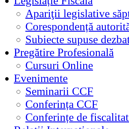
Legislație Fiscală
Apariţii legislative să
Corespondență autorită
Subiecte supuse dezbat
Pregătire Profesională
Cursuri Online
Evenimente
Seminarii CCF
Conferința CCF
Conferințe de fiscalita