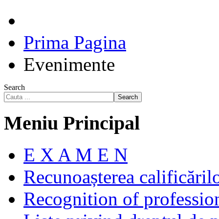
Prima Pagina
Evenimente
Search
Search
Meniu Principal
E X A M E N
Recunoașterea calificăril
Recognition of profession