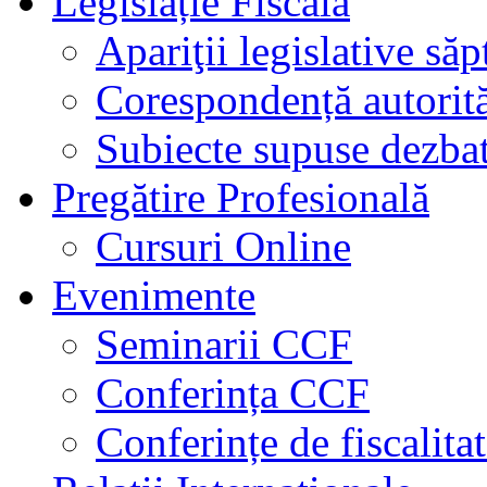
Legislație Fiscală
Apariţii legislative să
Corespondență autorită
Subiecte supuse dezbat
Pregătire Profesională
Cursuri Online
Evenimente
Seminarii CCF
Conferința CCF
Conferințe de fiscalita