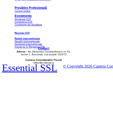
Pregătire Profesională
Cursuri online
Evenimente
Seminarii CCF
Conferința CCF
Conferințe de fiscalitate
Revista CCF
Relații Internaționale
Noutăți Internaționale
Seminarii Internaţionale
Înscrie-te în Registrul CFE
Contact
Adresa :
Str. Alexandru Constantinescu nr. 61,
sector 1, București, cod poștal: 011472
Camera Consultanţilor Fiscali
office@ccfiscali.ro
Essential SSL
© Copyright 2026 Camera Consult