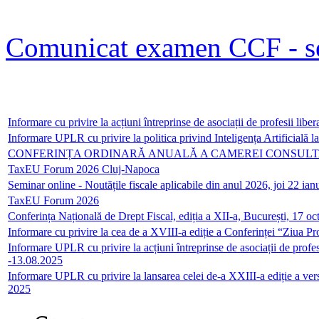
Comunicat examen CCF - s
Informare cu privire la acțiuni întreprinse de asociații de profesii li
Informare UPLR cu privire la politica privind Inteligența Artificială 
CONFERINȚA ORDINARĂ ANUALĂ A CAMEREI CONSULTANȚI
TaxEU Forum 2026 Cluj-Napoca
Seminar online - Noutățile fiscale aplicabile din anul 2026, joi 22 ian
TaxEU Forum 2026
Conferința Națională de Drept Fiscal, ediția a XII-a, București, 17 o
Informare cu privire la cea de a XVIII-a ediție a Conferinței “Ziua P
Informare UPLR cu privire la acțiuni întreprinse de asociații de profe
-13.08.2025
Informare UPLR cu privire la lansarea celei de-a XXIII-a ediție a ver
2025