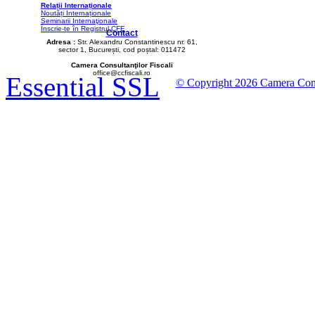
Relații Internaționale
Noutăți Internaționale
Seminarii Internaţionale
Înscrie-te în Registrul CFE
Contact
Adresa :
Str. Alexandru Constantinescu nr. 61,
sector 1, București, cod poștal: 011472
Camera Consultanţilor Fiscali
office@ccfiscali.ro
Essential SSL
© Copyright 2026 Camera Consult