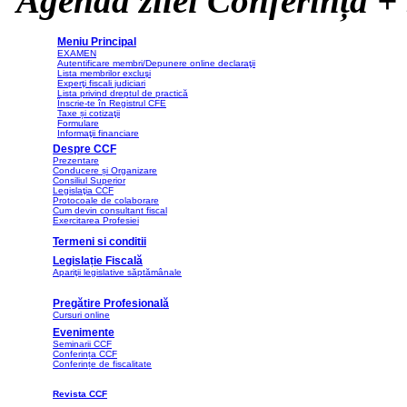
Agenda zilei Conferință + 
Meniu Principal
EXAMEN
Autentificare membri/Depunere online declaraţii
Lista membrilor excluşi
Experţi fiscali judiciari
Lista privind dreptul de practică
Înscrie-te în Registrul CFE
Taxe și cotizaţii
Formulare
Informaţii financiare
Despre CCF
Prezentare
Conducere și Organizare
Consiliul Superior
Legislaţia CCF
Protocoale de colaborare
Cum devin consultant fiscal
Exercitarea Profesiei
Termeni si conditii
Legislație Fiscală
Apariţii legislative săptămânale
Pregătire Profesională
Cursuri online
Evenimente
Seminarii CCF
Conferința CCF
Conferințe de fiscalitate
Revista CCF