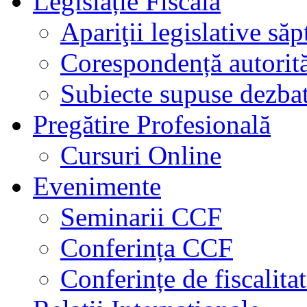
Legislație Fiscală
Apariţii legislative să
Corespondență autorită
Subiecte supuse dezbat
Pregătire Profesională
Cursuri Online
Evenimente
Seminarii CCF
Conferința CCF
Conferințe de fiscalita