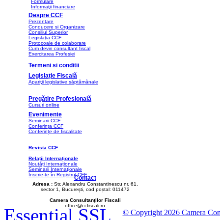
Formulare
Informaţii financiare
Despre CCF
Prezentare
Conducere și Organizare
Consiliul Superior
Legislaţia CCF
Protocoale de colaborare
Cum devin consultant fiscal
Exercitarea Profesiei
Termeni si conditii
Legislație Fiscală
Apariţii legislative săptămânale
Pregătire Profesională
Cursuri online
Evenimente
Seminarii CCF
Conferința CCF
Conferințe de fiscalitate
Revista CCF
Relații Internaționale
Noutăți Internaționale
Seminarii Internaţionale
Înscrie-te în Registrul CFE
Contact
Adresa :
Str. Alexandru Constantinescu nr. 61,
sector 1, București, cod poștal: 011472
Camera Consultanţilor Fiscali
office@ccfiscali.ro
Essential SSL
© Copyright 2026 Camera Consult