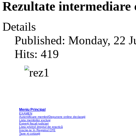
Rezultate intermediare 
Details
Published: Monday, 22 J
Hits: 419
Meniu Principal
EXAMEN
Autentificare membri/Depunere online declaraţii
Lista membrilor excluşi
Experţi fiscali judiciari
Lista privind dreptul de practică
Înscrie-te în Registrul CFE
Taxe și cotizaţii