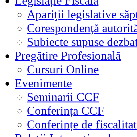
Legislație Fiscală
Apariţii legislative să
Corespondență autorită
Subiecte supuse dezbat
Pregătire Profesională
Cursuri Online
Evenimente
Seminarii CCF
Conferința CCF
Conferințe de fiscalita