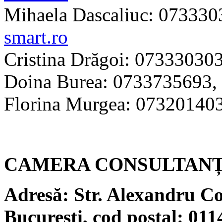
Mihaela Dascaliuc: 07333
smart.ro
Cristina Drăgoi: 07333030
Doina Burea: 0733735693,
Florina Murgea: 07320140
CAMERA CONSULTANȚ
Adresă: Str. Alexandru Con
București, cod poștal: 011