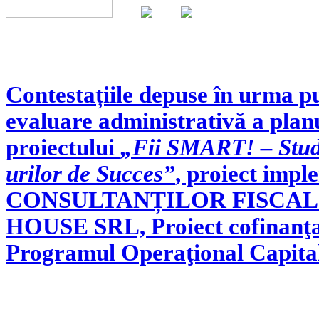
Contestațiile depuse în urma pu
evaluare administrativă a plan
proiectului
„Fii SMART! – Stude
urilor de Succes”
, proiect im
CONSULTANȚILOR FISCALI î
HOUSE SRL, Proiect cofinanţa
Programul Operaţional Capit