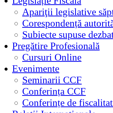
Legislație Fiscală
Apariţii legislative să
Corespondență autorită
Subiecte supuse dezbat
Pregătire Profesională
Cursuri Online
Evenimente
Seminarii CCF
Conferința CCF
Conferințe de fiscalita