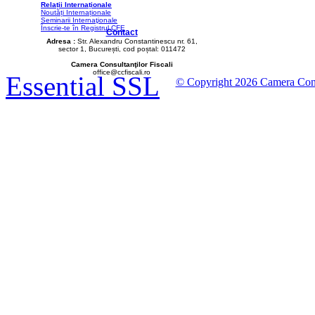
Relații Internaționale
Noutăți Internaționale
Seminarii Internaţionale
Înscrie-te în Registrul CFE
Contact
Adresa :
Str. Alexandru Constantinescu nr. 61,
sector 1, București, cod poștal: 011472
Camera Consultanţilor Fiscali
office@ccfiscali.ro
Essential SSL
© Copyright 2026 Camera Consult