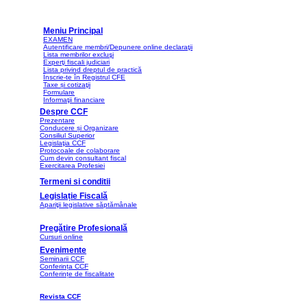
Meniu Principal
EXAMEN
Autentificare membri/Depunere online declaraţii
Lista membrilor excluşi
Experţi fiscali judiciari
Lista privind dreptul de practică
Înscrie-te în Registrul CFE
Taxe și cotizaţii
Formulare
Informaţii financiare
Despre CCF
Prezentare
Conducere și Organizare
Consiliul Superior
Legislaţia CCF
Protocoale de colaborare
Cum devin consultant fiscal
Exercitarea Profesiei
Termeni si conditii
Legislație Fiscală
Apariţii legislative săptămânale
Pregătire Profesională
Cursuri online
Evenimente
Seminarii CCF
Conferința CCF
Conferințe de fiscalitate
Revista CCF