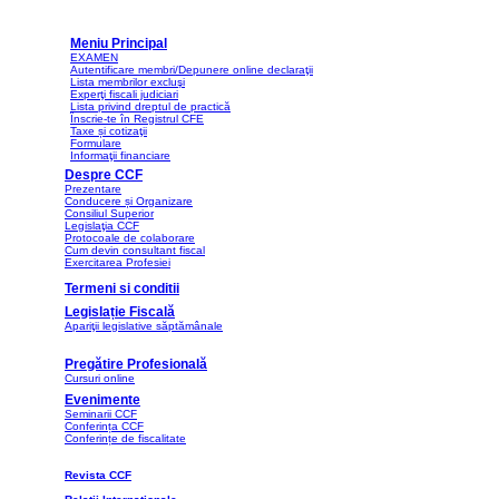
Meniu Principal
EXAMEN
Autentificare membri/Depunere online declaraţii
Lista membrilor excluşi
Experţi fiscali judiciari
Lista privind dreptul de practică
Înscrie-te în Registrul CFE
Taxe și cotizaţii
Formulare
Informaţii financiare
Despre CCF
Prezentare
Conducere și Organizare
Consiliul Superior
Legislaţia CCF
Protocoale de colaborare
Cum devin consultant fiscal
Exercitarea Profesiei
Termeni si conditii
Legislație Fiscală
Apariţii legislative săptămânale
Pregătire Profesională
Cursuri online
Evenimente
Seminarii CCF
Conferința CCF
Conferințe de fiscalitate
Revista CCF