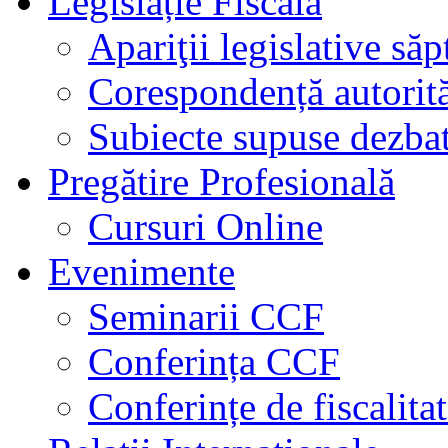
Legislație Fiscală
Apariţii legislative să
Corespondență autorită
Subiecte supuse dezbat
Pregătire Profesională
Cursuri Online
Evenimente
Seminarii CCF
Conferința CCF
Conferințe de fiscalita