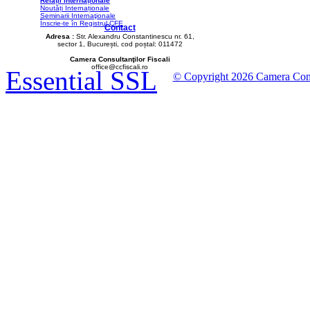
Relații Internaționale
Noutăți Internaționale
Seminarii Internaţionale
Înscrie-te în Registrul CFE
Contact
Adresa :
Str. Alexandru Constantinescu nr. 61,
sector 1, București, cod poștal: 011472
Camera Consultanţilor Fiscali
office@ccfiscali.ro
Essential SSL
© Copyright 2026 Camera Consult