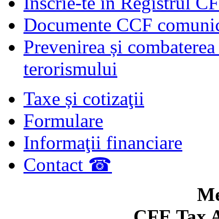
Înscrie-te în Registrul C
Documente CCF comunicat
Prevenirea și combaterea s
terorismului
Taxe și cotizaţii
Formulare
Informaţii financiare
Contact ☎
Me
CFE Tax A