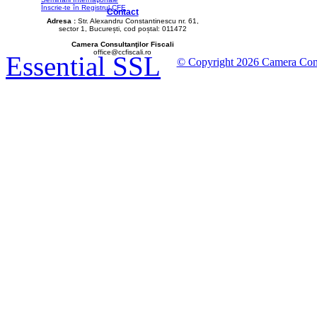
Înscrie-te în Registrul CFE
Contact
Adresa :
Str. Alexandru Constantinescu nr. 61,
sector 1, București, cod poștal: 011472
Camera Consultanţilor Fiscali
office@ccfiscali.ro
Essential SSL
© Copyright 2026 Camera Consult