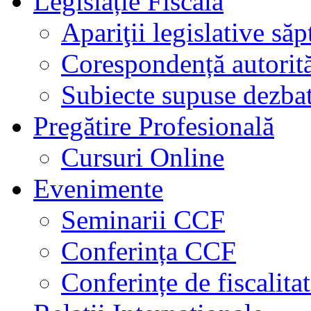
Legislație Fiscală
Apariţii legislative să
Corespondență autorită
Subiecte supuse dezbat
Pregătire Profesională
Cursuri Online
Evenimente
Seminarii CCF
Conferința CCF
Conferințe de fiscalita