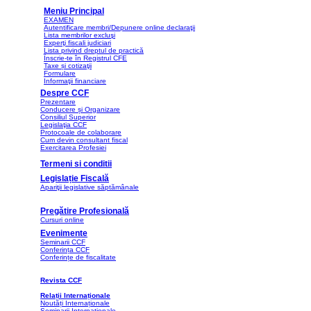
Meniu Principal
EXAMEN
Autentificare membri/Depunere online declaraţii
Lista membrilor excluşi
Experţi fiscali judiciari
Lista privind dreptul de practică
Înscrie-te în Registrul CFE
Taxe și cotizaţii
Formulare
Informaţii financiare
Despre CCF
Prezentare
Conducere și Organizare
Consiliul Superior
Legislaţia CCF
Protocoale de colaborare
Cum devin consultant fiscal
Exercitarea Profesiei
Termeni si conditii
Legislație Fiscală
Apariţii legislative săptămânale
Pregătire Profesională
Cursuri online
Evenimente
Seminarii CCF
Conferința CCF
Conferințe de fiscalitate
Revista CCF
Relații Internaționale
Noutăți Internaționale
Seminarii Internaţionale