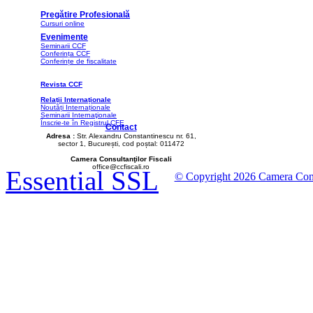
Pregătire Profesională
Cursuri online
Evenimente
Seminarii CCF
Conferința CCF
Conferințe de fiscalitate
Revista CCF
Relații Internaționale
Noutăți Internaționale
Seminarii Internaţionale
Înscrie-te în Registrul CFE
Contact
Adresa :
Str. Alexandru Constantinescu nr. 61,
sector 1, București, cod poștal: 011472
Camera Consultanţilor Fiscali
office@ccfiscali.ro
Essential SSL
© Copyright 2026 Camera Consult