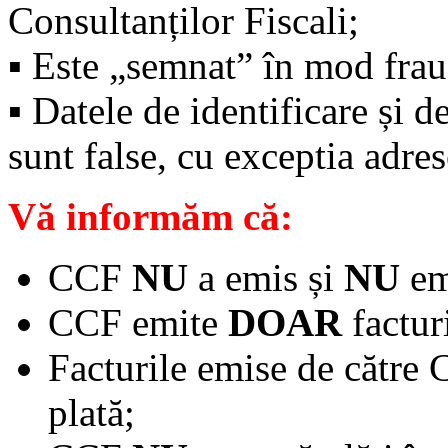
Consultanților Fiscali;
▪️ Este „semnat” în mod fra
▪️ Datele de identificare și 
sunt false, cu exceptia adres
Vă informăm că:
CCF
NU
a emis și
NU
emi
CCF emite
DOAR
factur
Facturile emise de către
plată;