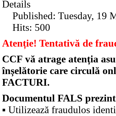
Details
Published: Tuesday, 19 
Hits: 500
Atenție! Tentativă de frau
CCF vă atrage atenția asu
înșelătorie care circulă on
FACTURI.
Documentul FALS prezintă
▪️ Utilizează fraudulos ident