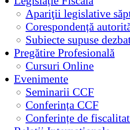
Legislație Fiscală
Apariţii legislative să
Corespondență autorită
Subiecte supuse dezbat
Pregătire Profesională
Cursuri Online
Evenimente
Seminarii CCF
Conferința CCF
Conferințe de fiscalita