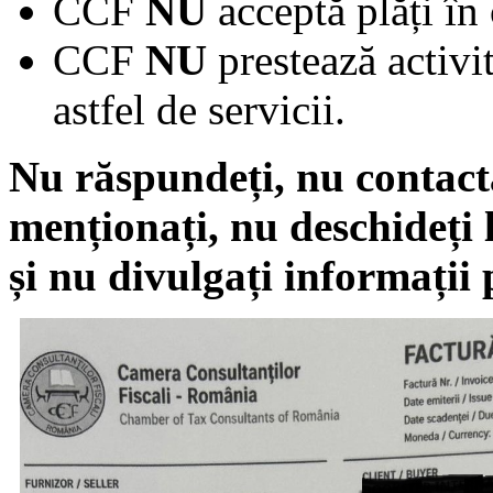
CCF
NU
acceptă plăți în
CCF
NU
prestează activi
astfel de servicii.
Nu răspundeți, nu contact
menționați, nu deschideți 
și nu divulgați informații