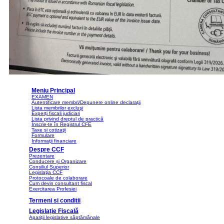
Meniu Principal
EXAMEN
Autentificare membri/Depunere online declaraţii
Lista membrilor excluşi
Experţi fiscali judiciari
Lista privind dreptul de practică
Înscrie-te în Registrul CFE
Taxe și cotizaţii
Formulare
Informaţii financiare
Despre CCF
Prezentare
Conducere și Organizare
Consiliul Superior
Legislaţia CCF
Protocoale de colaborare
Cum devin consultant fiscal
Exercitarea Profesiei
Termeni si conditii
Legislație Fiscală
Apariţii legislative săptămânale