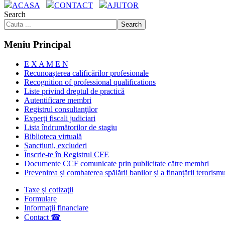
ACASA
CONTACT
AJUTOR
Search
Search
Meniu Principal
E X A M E N
Recunoașterea calificărilor profesionale
Recognition of professional qualifications
Liste privind dreptul de practică
Autentificare membri
Registrul consultanţilor
Experţi fiscali judiciari
Lista îndrumătorilor de stagiu
Biblioteca virtuală
Sancțiuni, excluderi
Înscrie-te în Registrul CFE
Documente CCF comunicate prin publicitate către membri
Prevenirea și combaterea spălării banilor și a finanțării terorism
Taxe și cotizaţii
Formulare
Informaţii financiare
Contact ☎