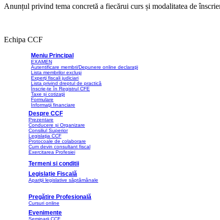
Anunțul privind tema concretă a fiecărui curs și modalitatea de în
Echipa CCF
Meniu Principal
EXAMEN
Autentificare membri/Depunere online declaraţii
Lista membrilor excluşi
Experţi fiscali judiciari
Lista privind dreptul de practică
Înscrie-te în Registrul CFE
Taxe și cotizaţii
Formulare
Informaţii financiare
Despre CCF
Prezentare
Conducere și Organizare
Consiliul Superior
Legislaţia CCF
Protocoale de colaborare
Cum devin consultant fiscal
Exercitarea Profesiei
Termeni si conditii
Legislație Fiscală
Apariţii legislative săptămânale
Pregătire Profesională
Cursuri online
Evenimente
Seminarii CCF