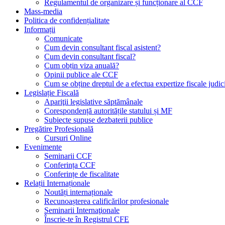
Regulamentul de organizare și funcționare al CCF
Mass-media
Politica de confidențialitate
Informații
Comunicate
Cum devin consultant fiscal asistent?
Cum devin consultant fiscal?
Cum obțin viza anuală?
Opinii publice ale CCF
Cum se obține dreptul de a efectua expertize fiscale judic
Legislație Fiscală
Apariţii legislative săptămânale
Corespondență autoritățile statului și MF
Subiecte supuse dezbaterii publice
Pregătire Profesională
Cursuri Online
Evenimente
Seminarii CCF
Conferința CCF
Conferințe de fiscalitate
Relații Internaționale
Noutăți internaționale
Recunoașterea calificărilor profesionale
Seminarii Internaţionale
Înscrie-te în Registrul CFE