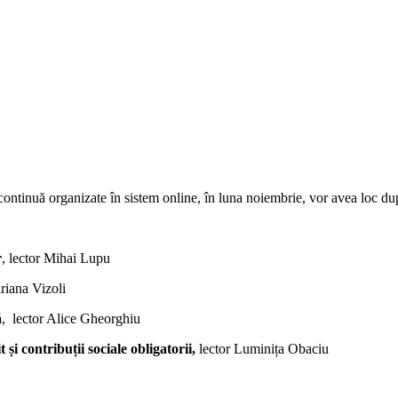
continuă organizate în sistem online, în luna noiembrie, vor avea loc d
r
, lector Mihai Lupu
ariana Vizoli
ă
, lector Alice Gheorghiu
 și contribuții sociale obligatorii,
lector Luminița Obaciu