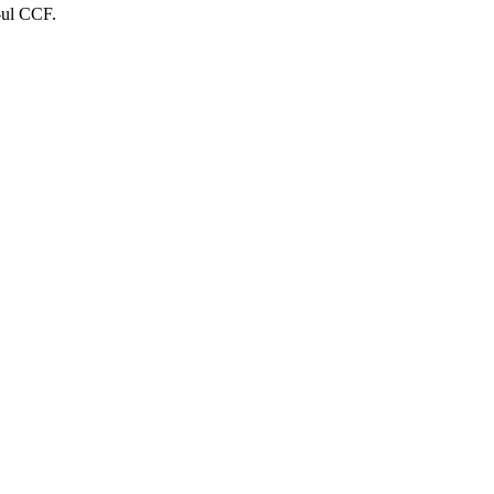
te și pe site-ul CCF.