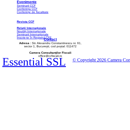
Evenimente
Seminarii CCF
Conferința CCF
Conferințe de fiscalitate
Revista CCF
Relații Internaționale
Noutăți Internaționale
Seminarii Internaţionale
Înscrie-te în Registrul CFE
Contact
Adresa :
Str. Alexandru Constantinescu nr. 61,
sector 1, București, cod poștal: 011472
Camera Consultanţilor Fiscali
office@ccfiscali.ro
Essential SSL
© Copyright 2026 Camera Consult