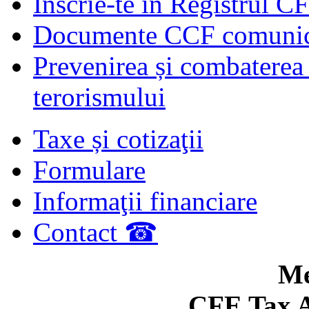
Înscrie-te în Registrul C
Documente CCF comunicat
Prevenirea și combaterea s
terorismului
Taxe și cotizaţii
Formulare
Informaţii financiare
Contact ☎
Me
CFE Tax A