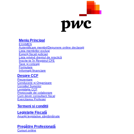
Meniu Principal
EXAMEN
Autentificare membri/Depunere online declaraţii
Lista membrilor excluşi
Experţi fiscali judiciari
Lista privind dreptul de practică
Înscrie-te în Registrul CFE
Taxe și cotizaţii
Formulare
Informaţii financiare
Despre CCF
Prezentare
Conducere și Organizare
Consiliul Superior
Legislaţia CCF
Protocoale de colaborare
Cum devin consultant fiscal
Exercitarea Profesiei
Termeni si conditii
Legislație Fiscală
Apariţii legislative săptămânale
Pregătire Profesională
Cursuri online