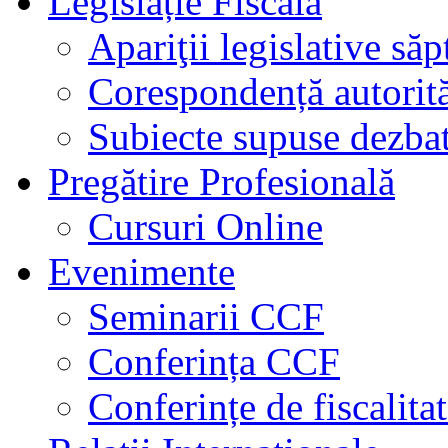
Legislație Fiscală
Apariţii legislative să
Corespondență autorită
Subiecte supuse dezbat
Pregătire Profesională
Cursuri Online
Evenimente
Seminarii CCF
Conferința CCF
Conferințe de fiscalita